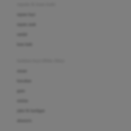
Beauty Barn
sepatu & kaus kaki
Bio Oil
sepatu bayi
Biolane
sepatu anak
Bite Fighters
sandal
Bizzi Growin
kaus kaki
Blackmores
fashion bayi (0bln-3thn)
Blooming Marvellous
atasan
Bonnels
bawahan
Bravado
gaun
Bruder
setelan
Brush Baby
jaket & kardigan
Buds Organics
aksesoris
Bugaboo