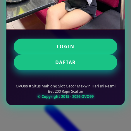
LOGIN
DAFTAR
OVO99 # Situs Mahjong Slot Gacor Maxwin Hari Ini Resmi
Bet 200 Rajin Scatter
© Copyright 2015 - 2026 OVO99