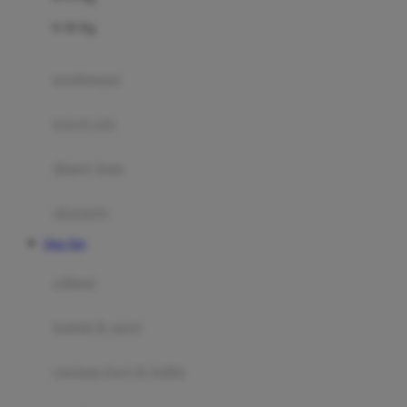
Felt So Sweet
0-36 Kg
Fisher Price
Flipper
gendongan
Friends Of Sally
travel cots
G
diaper bags
Gb
Geko
aksesoris
Graco
Situs Slot
Gund
selimut
H
bantal & sprei
Habbie
Haenim
ranjang bayi & balita
Happy Horse