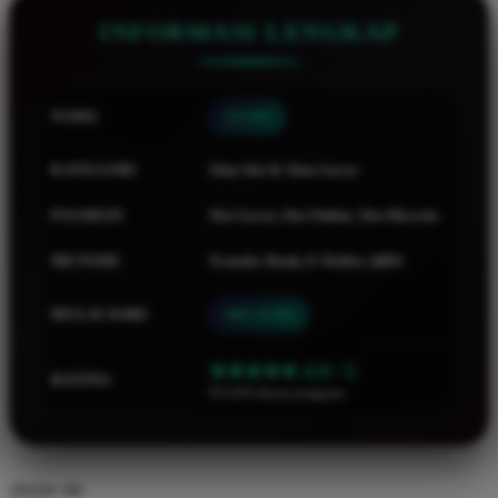
Squishmallows
INFORMASI LENGKAP
Starbooks
Stick-O
NAMA
OVO99
Stokke
KATEGORI
Situs Slot & Situs Gacor
Sudocrem
Sumimo
PASARAN
Slot Gacor, Slot Online, Slot Maxwin
Sunnylife
METODE
Transfer Bank, E-Wallet, QRIS
Sun-Staches
MULAI DARI
IDR 20.000
Swimava
★★★★★ 4.9 / 5
T
RATING
931.029 ulasan pengguna
Tommee Tippee
Trunki
choose qty
Tutti Bambini