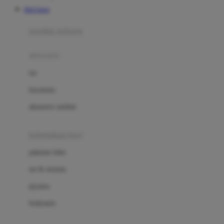
Awan
Slot Gacor
Azetabio
produk terbaru
B
aksesoris
Baabaasheepz
tas
Babiators
kacamata
Baby Dove
aksesoris rambut
Baby Jogger
Baby Rovega
kebutuhan bayi
Babybee
pakaian tidur
Banana Boat
set & terusan
Banz
piyama
Barbie
bodysuits
Beaba