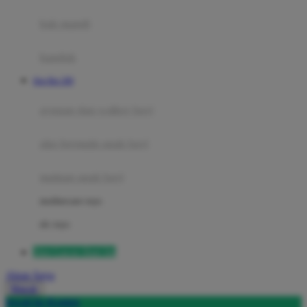
Moby
bak mandi
Momami
handuk
Mothercare
Slot Bet 200
Mustela
ayunan dan walker bayi
My Buddy Tag
My K
alas bermain anak bayi
N
mainan anak bayi
Naif
mothercare toys
Nike
elc toys
Nordic Natural
Slot Gacor Hari Ini
Nuby
Akun Saya
Nuna
Masuk
lewati ke Konten