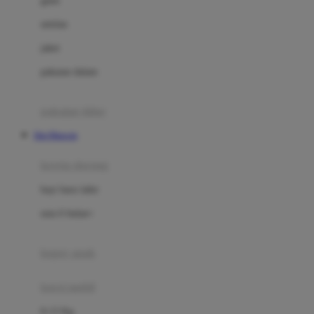
gaun
Dae Organics
setelan
Docare
jaket
Doona
pakaian dalam
Down To Earth
Drew
pakaian tidur
Dr. Brown's
Slot Maxwin
E
kereta dorong
ELC
bayi baru lahir
Ergobaby
usia 6 bulan+
Expert Care
koper anak
Ezyroller
kursi mobil
F
0-13 Kg