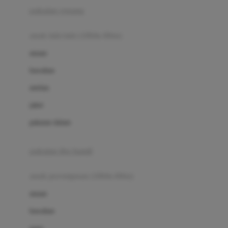
Buggygear
pakaian renang
Bumkins
anak laki-laki (18bln-8thn)
C
atasan
Cetaphil
bawahan
Chicco
setelan
Childlife
jaket
Clevamama
pakaian dalam
Cocolatte
Cottonseeds
pakaian ibu hamil
Cozy N Safe
anak perempuan (18bln-8thn)
Crane
atasan
Cybex
bawahan
D