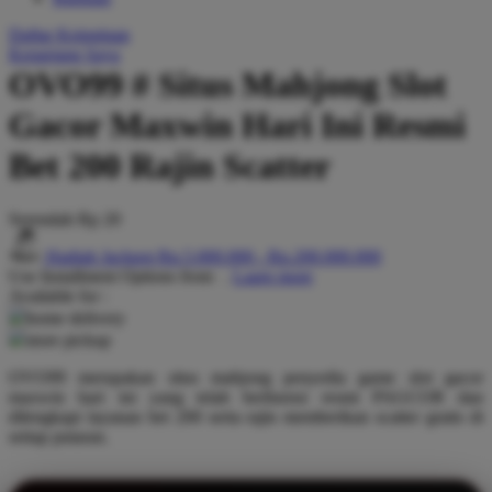
Daftar Keinginan
Q
Keranjang Saya
OVO99 # Situs Mahjong Slot
QV Baby
Gacor Maxwin Hari Ini Resmi
R
Bet 200 Rajin Scatter
Real Shades
Red Castle
Serendah
Rp 20
Ribbon Madness
Hadiah Jackpot
Rp.5.000.000
-
Rp.200.000.000
Use Installment Options from
.
Laarn more
S
Available for :
home delivery
Sebamed
store pickup
Silver Cross
OVO99 merupakan situs mahjong penyedia game slot gacor
maxwin hari ini yang telah berlisensi resmi PAGCOR dan
Simply Idea
dilengkapi layanan bet 200 serta rajin memberikan scatter gratis di
setiap putaran.
Skip Hop
Spectra