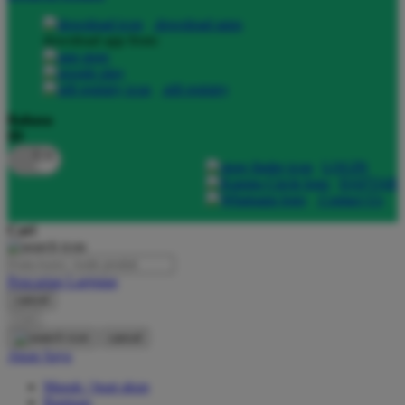
O
download apps
download app from:
Oh Ma Grain
Okiedog
gift registry
P
Bahasa
ID
Peachy
LOGIN
Phil & Ted's
DAFTAR
Contact Us
Philips Avent
Cari
Pigeon
Playgro
Pencarian Lanjutan
cancel
Poled Global
Cari
Ponycycle
cancel
Akun Saya
Puma
Masuk / buat akun
Pureats
Bantuan